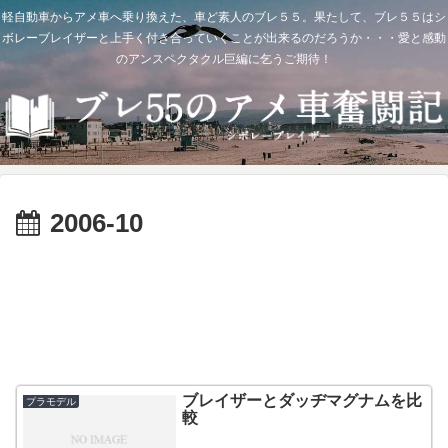
軽自動車からアメ車へ乗り換えた、車ど素人のブレ５５。果たして、ブレ５５はシ
ボレーブレイザーと上手く付き合っていくことが出来るのだろうか・・・愛と感動
のアンスペクタクル巨編に乞うご期待！
2006-10
ブレイザーとダッヂマグナムを比
プラモデル
較