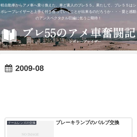
軽自動車からアメ車へ乗り換えた、車ど素人のブレ５５。果たして、ブレ５５はシ
ボレーブレイザーと上手く付き合っていくことが出来るのだろうか・・・愛と感動
のアンスペクタクル巨編に乞うご期待！
2009-08
ブレーキランプのバルブ交換
テールレンズの交換