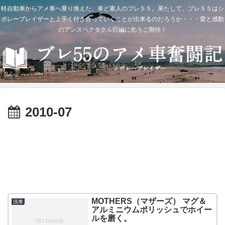
軽自動車からアメ車へ乗り換えた、車ど素人のブレ５５。果たして、ブレ５５はシ
ボレーブレイザーと上手く付き合っていくことが出来るのだろうか・・・愛と感動
のアンスペクタクル巨編に乞うご期待！
2010-07
MOTHERS（マザーズ） マグ＆
洗車
アルミニウムポリッシュでホイー
ルを磨く。