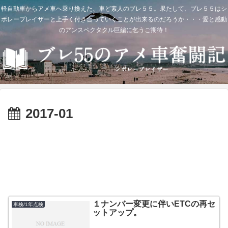
軽自動車からアメ車へ乗り換えた、車ど素人のブレ５５。果たして、ブレ５５はシ
ボレーブレイザーと上手く付き合っていくことが出来るのだろうか・・・愛と感動
のアンスペクタクル巨編に乞うご期待！
2017-01
１ナンバー変更に伴いETCの再セ
車検/1年点検
ットアップ。