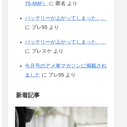
75-6MF）
に
匿名
より
バッテリーが上がってしまった。。
に
ブレ55
より
バッテリーが上がってしまった。。
に
ブレスケ
より
今月号のアメ車マガジンに掲載され
ました
に
ブレ55
より
新着記事