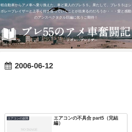
軽自動車からアメ車へ乗り換えた、車ど素人のブレ５５。果たして、ブレ５５はシ
ボレーブレイザーと上手く付き合っていくことが出来るのだろうか・・・愛と感動
のアンスペクタクル巨編に乞うご期待！
2006-06-12
エアコンの不具合 part5（完結
エアコンの故障
編）