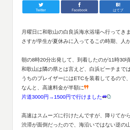
Twitter
Facebook
はてブ
月曜日に和歌山の白良浜海水浴場へ行ってき
さすが学生が夏休みに入ってるこの時期、人
朝の8時20分出発して、到着したのが11時30
和歌山は隣の県とは言えど、白浜ビーチまでは
うちのブレイザーにはETCを装着してるので
なんと、高速料金が半額に
片道3000円→1500円で行けました
高速はスムーズに行けたんですが、降りてか
渋滞が面倒だったので、海沿いではない逆の