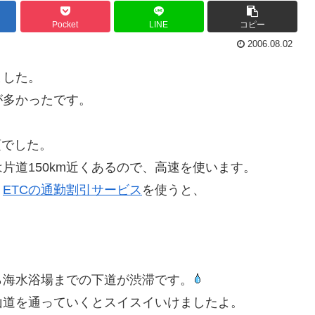
Pocket
LINE
コピー
2006.08.02
ました。
が多かったです。
頃でした。
片道150km近くあるので、高速を使います。
、
ETCの通勤割引サービス
を使うと、
ら海水浴場までの下道が渋滞です。
山道を通っていくとスイスイいけましたよ。