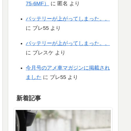
75-6MF）
に
匿名
より
バッテリーが上がってしまった。。
に
ブレ55
より
バッテリーが上がってしまった。。
に
ブレスケ
より
今月号のアメ車マガジンに掲載され
ました
に
ブレ55
より
新着記事