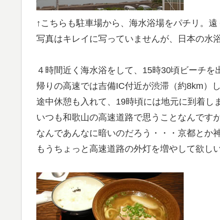
↑こちらも駐車場から、海水浴場をパチリ。遠
写真はキレイに写っていませんが、日本の水浴
４時間近く海水浴をして、15時30頃ビーチを
帰りの高速では吉備IC付近が渋滞（約8km
途中休憩も入れて、19時頃には地元に到着し
いつも和歌山の高速道路で思うことなんです
なんであんなに暗いのだろう・・・京都とか
もうちょっと高速道路の外灯を増やして欲し