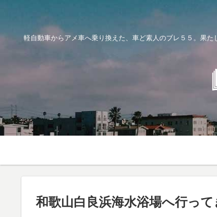
軽自動車からアメ車へ乗り換えた、車ど素人のブレ５５。果た
和歌山白良浜海水浴場へ行って