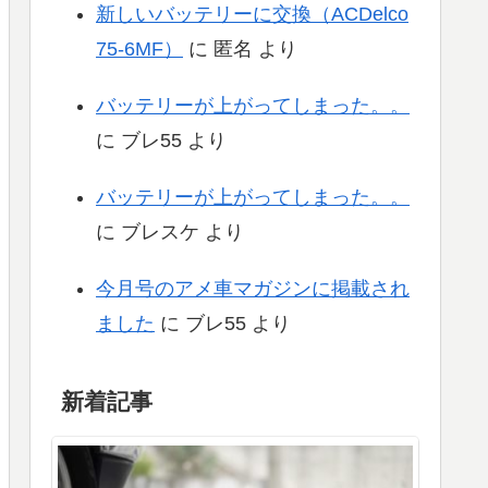
新しいバッテリーに交換（ACDelco
75-6MF）
に
匿名
より
バッテリーが上がってしまった。。
に
ブレ55
より
バッテリーが上がってしまった。。
に
ブレスケ
より
今月号のアメ車マガジンに掲載され
ました
に
ブレ55
より
新着記事