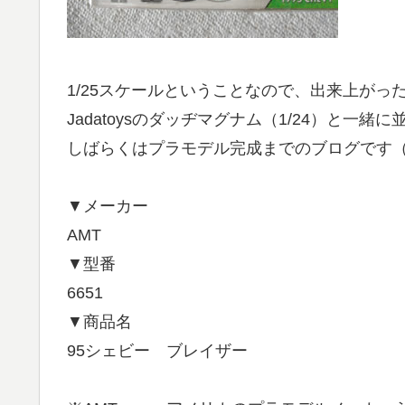
1/25スケールということなので、出来上がっ
Jadatoysのダッヂマグナム（1/24）と一
しばらくはプラモデル完成までのブログです
▼メーカー
AMT
▼型番
6651
▼商品名
95シェビー ブレイザー