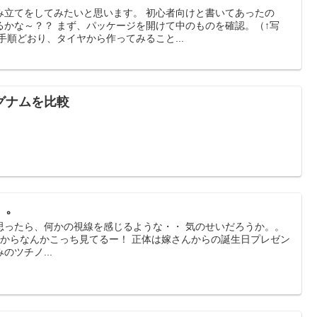
み立てをしてみたいと思います。 初心者向けと書いてあったの
るかな～？？ まず、パッケージを開けて中のものを確認。（↑写
手順どおり、タイヤから作ってみること...
グナムを比較
。。
思ったら、何かの視線を感じるような・・ 気のせいだろうか。。
上からなんかこっち見てるー！ 正体は嫁さんからの誕生日プレゼン
ツチノ...