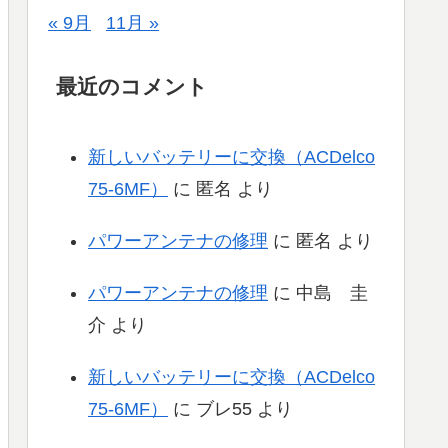
« 9月
11月 »
最近のコメント
新しいバッテリーに交換（ACDelco
75-6MF）
に
匿名
より
パワーアンテナの修理
に
匿名
より
パワーアンテナの修理
に
中島 圭
介
より
新しいバッテリーに交換（ACDelco
75-6MF）
に
ブレ55
より