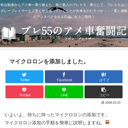
軽自動車からアメ車へ乗り換えた、車ど素人のブレ５５。果たして、ブレ５５はシ
ボレーブレイザーと上手く付き合っていくことが出来るのだろうか・・・愛と感動
のアンスペクタクル巨編に乞うご期待！
マイクロロンを添加しました。
Twitter
Facebook
はてブ
Pocket
LINE
コピー
2008.03.20
いよいよ、待ちに待ったマイクロロンの添加です。
マイクロロン添加の手順を簡単に説明しますね。