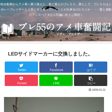
軽自動車からアメ車へ乗り換えた、車ど素人のブレ５５。果たして、ブレ５５はシ
ボレーブレイザーと上手く付き合っていくことが出来るのだろうか・・・愛と感動
のアンスペクタクル巨編に乞うご期待！
LEDサイドマーカーに交換しました。
Twitter
Facebook
はてブ
Pocket
LINE
コピー
2008.03.22