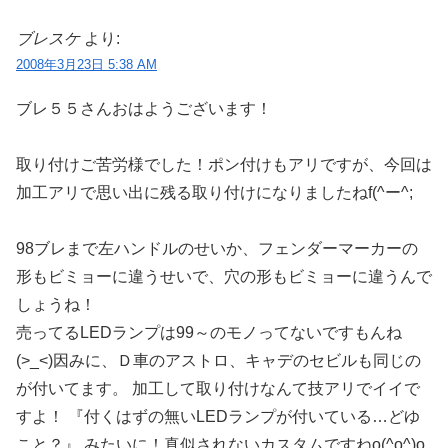
ブレスケ
より:
2008年3月23日 5:38 AM
ブレ５５さんおはようございます！
取り付けご苦労様でした！ポン付けもアリですが、今回は
加工アリで思い出に残る取り付けになりましたねf(^ー^;
98ブレまで左ハンドルのせいか、フェンダーマーカーの
形もビミョーに違うせいで、穴の形もビミョーに違うんで
しょうね！
売ってるLEDランプは99～のモノってないですもんね
(>_<)因みに、Ｄ車のアストロ、キャデのセビルも同じの
が付いてます。 加工して取り付けなんて技アリでイイで
すよ！ 『付くはずの無いLEDランプが付いている…どゆ
こと？』 みたいに！真似されないカスタムですねo(^o^)o