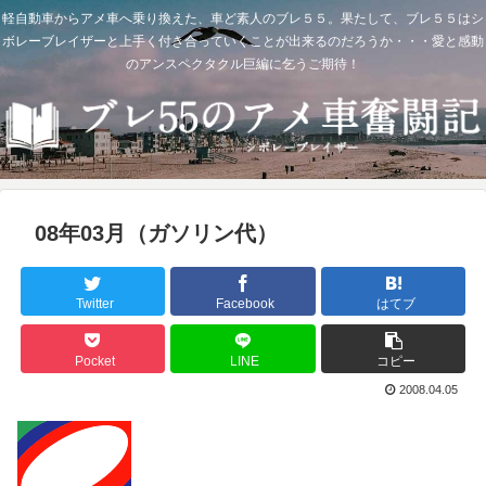
軽自動車からアメ車へ乗り換えた、車ど素人のブレ５５。果たして、ブレ５５はシ
ボレーブレイザーと上手く付き合っていくことが出来るのだろうか・・・愛と感動
のアンスペクタクル巨編に乞うご期待！
08年03月（ガソリン代）
Twitter
Facebook
はてブ
Pocket
LINE
コピー
2008.04.05