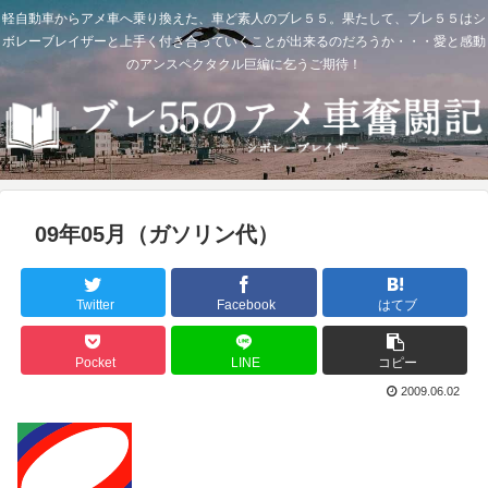
軽自動車からアメ車へ乗り換えた、車ど素人のブレ５５。果たして、ブレ５５はシ
ボレーブレイザーと上手く付き合っていくことが出来るのだろうか・・・愛と感動
のアンスペクタクル巨編に乞うご期待！
09年05月（ガソリン代）
Twitter
Facebook
はてブ
Pocket
LINE
コピー
2009.06.02