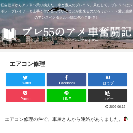
軽自動車からアメ車へ乗り換えた、車ど素人のブレ５５。果たして、ブレ５５はシ
ボレーブレイザーと上手く付き合っていくことが出来るのだろうか・・・愛と感動
のアンスペクタクル巨編に乞うご期待！
エアコン修理
Twitter
Facebook
はてブ
Pocket
LINE
コピー
2009.06.12
エアコン修理の件で、車屋さんから連絡がありました。