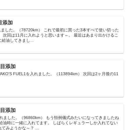
本目添加
を入れました。（78720km） これで最初に買った3本すべて使い切った
 次回は11月に入れようと思います～。 最近はあまり出かけるこ
給油してきまし...
4本目添加
O'S FUEL1を入れました。（113894km） 次回は2ヶ月後の11
3本目添加
1を入れました。（96860km） もう恒例儀式みたいになってきましたね
ン給油時に一緒に入れてます。 しばらくレギュラーしか入れてない
みようかな～？ ...