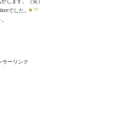
気がします。（笑）
8kmでした。
～。
ンサーリンク