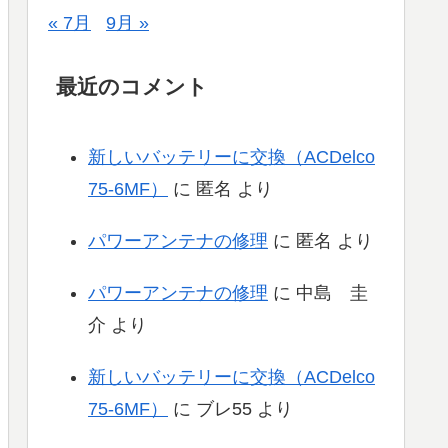
« 7月
9月 »
最近のコメント
新しいバッテリーに交換（ACDelco
75-6MF）
に
匿名
より
パワーアンテナの修理
に
匿名
より
パワーアンテナの修理
に
中島 圭
介
より
新しいバッテリーに交換（ACDelco
75-6MF）
に
ブレ55
より