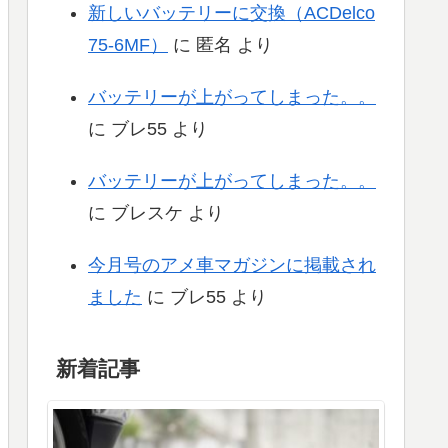
新しいバッテリーに交換（ACDelco
75-6MF）
に
匿名
より
バッテリーが上がってしまった。。
に
ブレ55
より
バッテリーが上がってしまった。。
に
ブレスケ
より
今月号のアメ車マガジンに掲載され
ました
に
ブレ55
より
新着記事