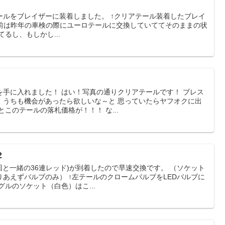
ールをブレイザーに装着しました。 ↑クリアテール装着したブレイ
換前は昨年の車検の際にユーロテールに交換していててそのままの状
るし、もしかし...
を手に入れました！ はい！写真の通りクリアテールです！ ブレス
、うちも機会があったら欲しいな～と 思っていたらヤフオクに出
このテールの落札価格が！！！ な...
2
回と一緒の36連レッド)が到着したので早速交換です。 （ソケット
あえずバルブのみ） ↑左テールのクロームバルブをLEDバルブに
グルのソケット（白色）はこ...