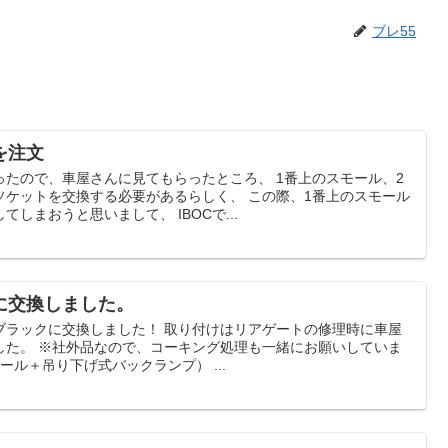
ブレ55
を注文
たので、車屋さんに見てもらったところ、 1番上のスモール、2
ソケットを交換する必要があるらしく、 この際、1番上のスモール
しまおうと思いまして、 IBOCで...
に交換しました。
ブラックに交換しました！ 取り付けはリアゲートの修理時に車屋
した。 ※社外品なので、コーキング処理も一緒にお願いしていま
ール＋吊り下げ式バックランプ） ...