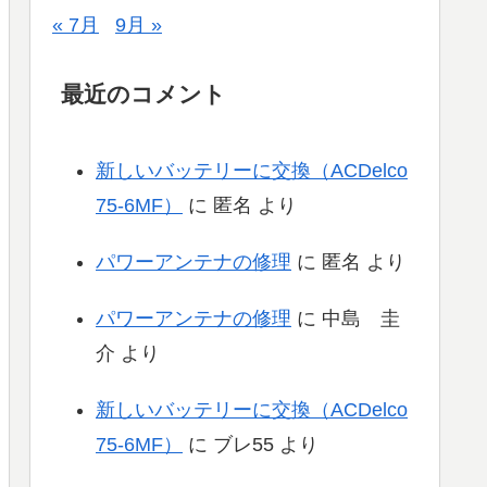
« 7月
9月 »
最近のコメント
新しいバッテリーに交換（ACDelco
75-6MF）
に
匿名
より
パワーアンテナの修理
に
匿名
より
パワーアンテナの修理
に
中島 圭
介
より
新しいバッテリーに交換（ACDelco
75-6MF）
に
ブレ55
より