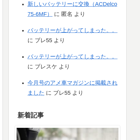
新しいバッテリーに交換（ACDelco
75-6MF）
に
匿名
より
バッテリーが上がってしまった。。
に
ブレ55
より
バッテリーが上がってしまった。。
に
ブレスケ
より
今月号のアメ車マガジンに掲載され
ました
に
ブレ55
より
新着記事