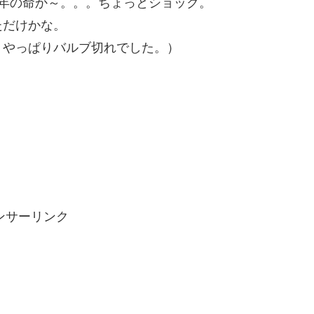
年の命か～。。。ちょっとショック。
ただけかな。
。やっぱりバルブ切れでした。）
。
ンサーリンク