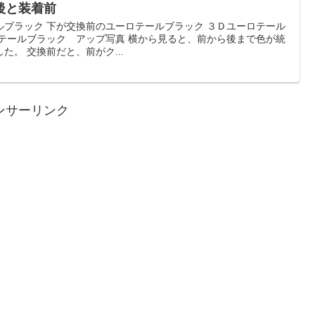
後と装着前
ルブラック 下が交換前のユーロテールブラック ３Ｄユーロテール
ロテールブラック アップ写真 横から見ると、前から後まで色が統
。 交換前だと、前がク...
ンサーリンク