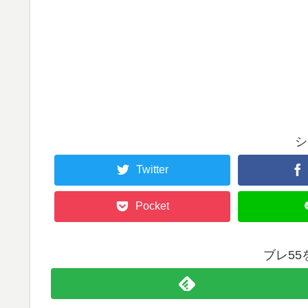
シ
Twitter
Pocket
ブレ5