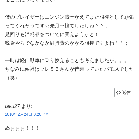
僕のブレイザーはエンジン載せかえてまた相棒として頑張
ってくれそうです☆先月車検でしたしね＾＾；
足回りも消耗品をついでに変えようかと！
税金やらでなかなか維持費のかかる相棒ですよね＾＾；
一時は軽自動車に乗り換えることも考えましたが。。。
ちなみに候補はブレ５５さんが昔乗っていたバモスでした
（笑）
返信
taku27
より:
2010年2月24日 8:20 PM
ぬぉぉぉ！！！