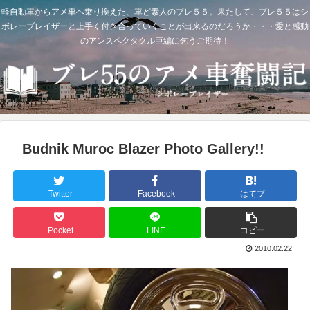
軽自動車からアメ車へ乗り換えた、車ど素人のブレ５５。果たして、ブレ５５はシ
ボレーブレイザーと上手く付き合っていくことが出来るのだろうか・・・愛と感動
のアンスペクタクル巨編に乞うご期待！
Budnik Muroc Blazer Photo Gallery!!
Twitter
Facebook
はてブ
Pocket
LINE
コピー
2010.02.22