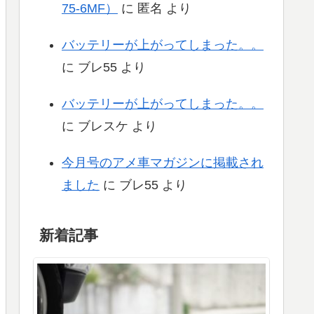
75-6MF）
に
匿名
より
バッテリーが上がってしまった。。
に
ブレ55
より
バッテリーが上がってしまった。。
に
ブレスケ
より
今月号のアメ車マガジンに掲載され
ました
に
ブレ55
より
新着記事