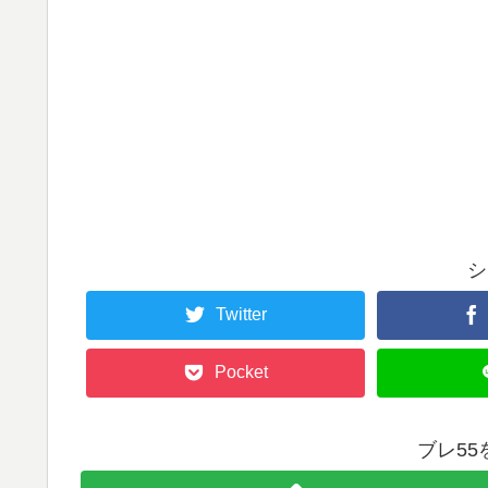
シ
Twitter
Pocket
ブレ5