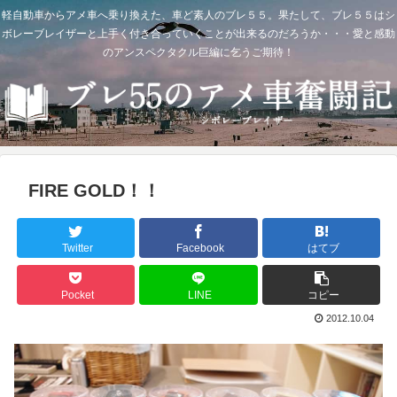
軽自動車からアメ車へ乗り換えた、車ど素人のブレ５５。果たして、ブレ５５はシ
ボレーブレイザーと上手く付き合っていくことが出来るのだろうか・・・愛と感動
のアンスペクタクル巨編に乞うご期待！
FIRE GOLD！！
Twitter
Facebook
はてブ
Pocket
LINE
コピー
2012.10.04