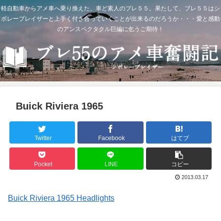
軽自動車からアメ車へ乗り換えた、車ど素人のブレ５５。果たして、ブレ５５はシ
ボレーブレイザーと上手く付き合っていくことが出来るのだろうか・・・愛と感動
のアンスペクタクル巨編に乞うご期待！
Buick Riviera 1965
Twitter
Facebook
はてブ
Pocket
LINE
コピー
2013.03.17
Buick Riviera 1965 Headlights