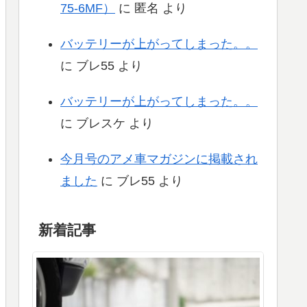
75-6MF）
に
匿名
より
バッテリーが上がってしまった。。
に
ブレ55
より
バッテリーが上がってしまった。。
に
ブレスケ
より
今月号のアメ車マガジンに掲載され
ました
に
ブレ55
より
新着記事