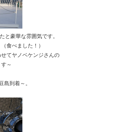
したと豪華な雰囲気です。
。（食べました！）
わせてヤノベケンジさんの
ます～
豆島到着～。