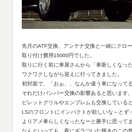
先月のATF交換、アンテナ交換と一緒にクロ
取り付け費用15000円でした。
取りに行く前に車屋さんから「車新しくなっ
ワクワクしながら迎えに行ってきました。
初対面で、「おぉ、、なんか違う車になって
それだけバンパー交換の影響あると思います
ビレットグリルやエンブレムも交換している
LSのフロントにインパクトが欲しいな～とず
よりアメ車らしくなったなーと勝手に思って
なんといっても、夜にギラついた輝きのこの