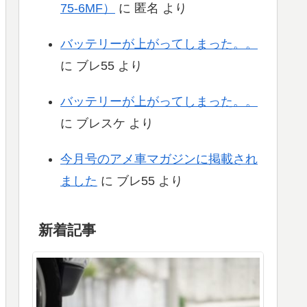
75-6MF）
に
匿名
より
バッテリーが上がってしまった。。
に
ブレ55
より
バッテリーが上がってしまった。。
に
ブレスケ
より
今月号のアメ車マガジンに掲載され
ました
に
ブレ55
より
新着記事