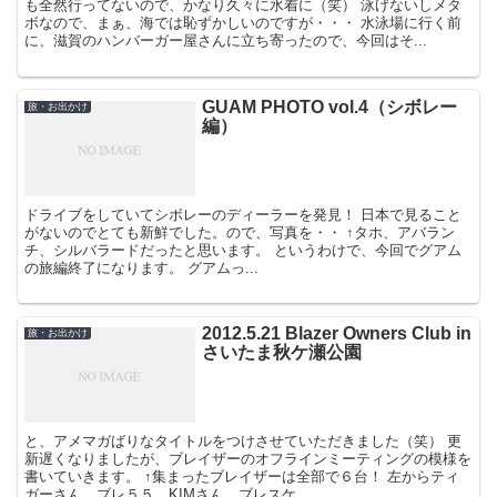
も全然行ってないので、かなり久々に水着に（笑） 泳げないしメタ
ボなので、まぁ、海では恥ずかしいのですが・・・ 水泳場に行く前
に、滋賀のハンバーガー屋さんに立ち寄ったので、今回はそ...
GUAM PHOTO vol.4（シボレー
旅・お出かけ
編）
ドライブをしていてシボレーのディーラーを発見！ 日本で見ること
がないのでとても新鮮でした。ので、写真を・・ ↑タホ、アバラン
チ、シルバラードだったと思います。 というわけで、今回でグアム
の旅編終了になります。 グアムっ...
2012.5.21 Blazer Owners Club in
旅・お出かけ
さいたま秋ケ瀬公園
と、アメマガばりなタイトルをつけさせていただきました（笑） 更
新遅くなりましたが、ブレイザーのオフラインミーティングの模様を
書いていきます。 ↑集まったブレイザーは全部で６台！ 左からティ
ガーさん、ブレ５５、KIMさん、ブレスケ...