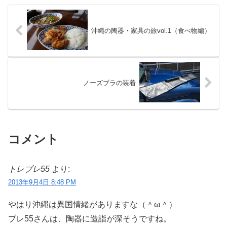
沖縄の陶器・家具の旅vol.1（食べ物編）
ノーズブラの装着
コメント
トレブレ55
より:
2013年9月4日 8:48 PM
やはり沖縄は異国情緒がありますな（＾ω＾）
ブレ55さんは、陶器に造詣が深そうですね。