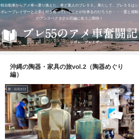
軽自動車からアメ車へ乗り換えた、車ど素人のブレ５５。果たして、ブレ５５はシ
ボレーブレイザーと上手く付き合っていくことが出来るのだろうか・・・愛と感動
のアンスペクタクル巨編に乞うご期待！
沖縄の陶器・家具の旅vol.2（陶器めぐり
編）
旅・お出かけ