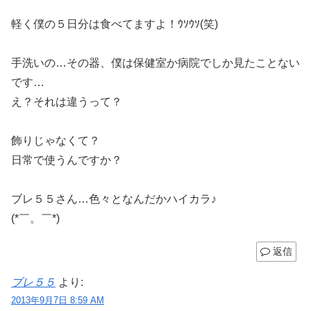
軽く僕の５日分は食べてますよ！ｳｿｳｿ(笑)
手洗いの…その器、僕は保健室か病院でしか見たことない
です…
え？それは違うって？
飾りじゃなくて？
日常で使うんですか？
ブレ５５さん…色々となんだかハイカラ♪
(*￣。￣*)
返信
ブレ５５
より:
2013年9月7日 8:59 AM