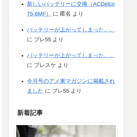
新しいバッテリーに交換（ACDelco
75-6MF）
に
匿名
より
バッテリーが上がってしまった。。
に
ブレ55
より
バッテリーが上がってしまった。。
に
ブレスケ
より
今月号のアメ車マガジンに掲載され
ました
に
ブレ55
より
新着記事