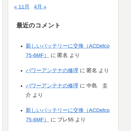
« 11月
4月 »
最近のコメント
新しいバッテリーに交換（ACDelco
75-6MF）
に
匿名
より
パワーアンテナの修理
に
匿名
より
パワーアンテナの修理
に
中島 圭
介
より
新しいバッテリーに交換（ACDelco
75-6MF）
に
ブレ55
より