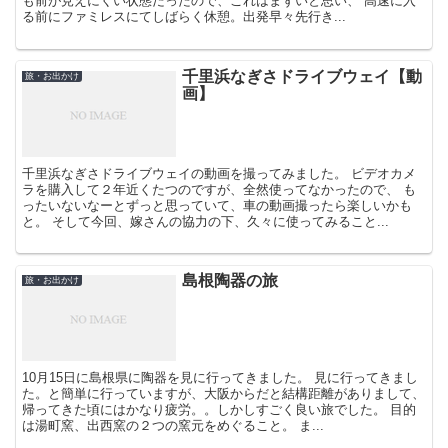
も前が見えにくい状態だったので、これはまずいと思い、 高速に入
る前にファミレスにてしばらく休憩。出発早々先行き...
千里浜なぎさドライブウェイ【動
旅・お出かけ
画】
千里浜なぎさドライブウェイの動画を撮ってみました。 ビデオカメ
ラを購入して２年近くたつのですが、全然使ってなかったので、 も
ったいないなーとずっと思っていて、車の動画撮ったら楽しいかも
と。 そして今回、嫁さんの協力の下、久々に使ってみること...
島根陶器の旅
旅・お出かけ
10月15日に島根県に陶器を見に行ってきました。 見に行ってきまし
た。と簡単に行っていますが、大阪からだと結構距離がありまして、
帰ってきた頃にはかなり疲労。。しかしすごく良い旅でした。 目的
は湯町窯、出西窯の２つの窯元をめぐること。 ま...