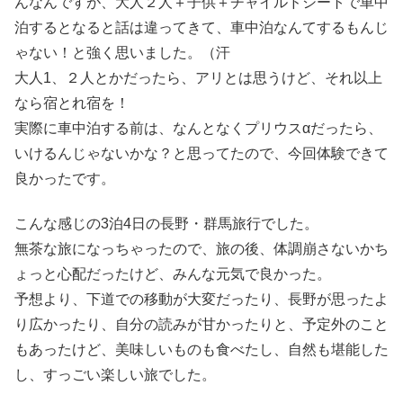
んなんですが、大人２人＋子供＋チャイルドシートで車中
泊するとなると話は違ってきて、車中泊なんてするもんじ
ゃない！と強く思いました。（汗
大人1、２人とかだったら、アリとは思うけど、それ以上
なら宿とれ宿を！
実際に車中泊する前は、なんとなくプリウスαだったら、
いけるんじゃないかな？と思ってたので、今回体験できて
良かったです。
こんな感じの3泊4日の長野・群馬旅行でした。
無茶な旅になっちゃったので、旅の後、体調崩さないかち
ょっと心配だったけど、みんな元気で良かった。
予想より、下道での移動が大変だったり、長野が思ったよ
り広かったり、自分の読みが甘かったりと、予定外のこと
もあったけど、美味しいものも食べたし、自然も堪能した
し、すっごい楽しい旅でした。