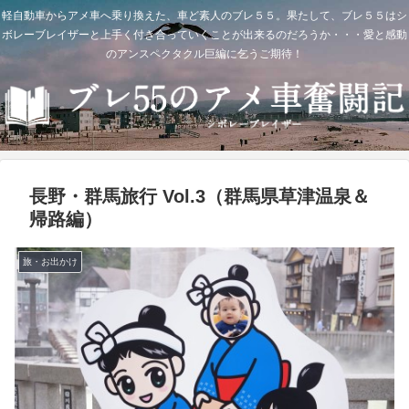
軽自動車からアメ車へ乗り換えた、車ど素人のブレ５５。果たして、ブレ５５はシ
ボレーブレイザーと上手く付き合っていくことが出来るのだろうか・・・愛と感動
のアンスペクタクル巨編に乞うご期待！
長野・群馬旅行 Vol.3（群馬県草津温泉＆
帰路編）
旅・お出かけ