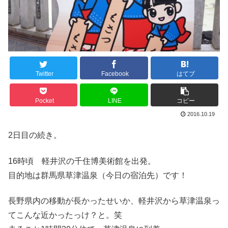
Twitter
Facebook
はてブ
Pocket
LINE
コピー
2016.10.19
2日目の続き。
16時頃 軽井沢の千住博美術館を出発。
目的地は群馬県草津温泉（今日の宿泊先）です！
長野県内の移動が長かったせいか、軽井沢から草津温泉っ
てこんな近かったっけ？と。笑