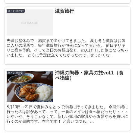
滋賀旅行
旅・お出かけ
先週お盆休みで、滋賀まで出かけてきました。 夏も冬も滋賀はお気
に入りの場所で、毎年滋賀旅行が恒例になってるかも。 前日ギリギ
リに宿を予約。そして当日のお昼出発と、のんびりした旅になっちゃ
いました。 とくに予定は立ててなかったので、せっかくな...
沖縄の陶器・家具の旅vol.1（食
旅・お出かけ
べ物編）
8月19日～21日で夏休みをとって沖縄に行ってきました。 今回沖縄に
行ったのは訳があって、って、一番のメインは食べ物だったり・・・
いやいや、そうじゃなくて、新しい家用の家具やら陶器やらを買いに
行くのが目的です。本当です！ と言いつつも、...