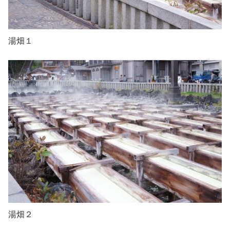
湯畑１
湯畑２