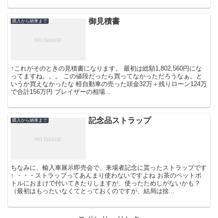
御見積書
購入から納車まで
↑これがそのときの見積書になります。 最初は総額1,802,560円にな
ってますね。。。 この値段だったら買ってなかっただろうなぁ。と
いうか買えなかったな 軽自動車の売った頭金32万＋残りローン124万
で合計156万円 ブレイザーの相場...
記念品ストラップ
購入から納車まで
ちなみに、輸入車展示即売会で、来場者記念に貰ったストラップです
↑ ・・・ストラップってあんまり使わないですよね お茶のペットボ
トルにおまけで付いてきたりしますが、使ったためしがないかも？
（最初はもったいなくてとっておくのですが、結局は捨...