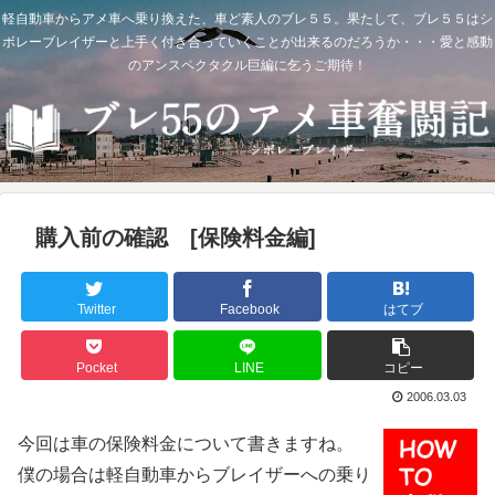
軽自動車からアメ車へ乗り換えた、車ど素人のブレ５５。果たして、ブレ５５はシ
ボレーブレイザーと上手く付き合っていくことが出来るのだろうか・・・愛と感動
のアンスペクタクル巨編に乞うご期待！
購入前の確認 [保険料金編]
Twitter
Facebook
はてブ
Pocket
LINE
コピー
2006.03.03
今回は車の保険料金について書きますね。
僕の場合は軽自動車からブレイザーへの乗り