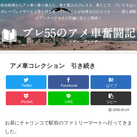
軽自動車からアメ車へ乗り換えた、車ど素人のブレ５５。果たして、ブレ５５はシ
ボレーブレイザーと上手く付き合っていくことが出来るのだろうか・・・愛と感動
のアンスペクタクル巨編に乞うご期待！
アメ車コレクション 引き続き
Twitter
Facebook
はてブ
Pocket
LINE
コピー
2006.05.04
お昼にチャリンコで駅前のファミリーマートへ行ってきま
した。