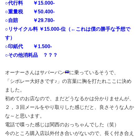
○代行料 ￥15.000-
○重量税 ￥50.400-
○自賠 ￥29.780-
○リサイクル料 ￥15.000-位（←これは僕の勝手な予想で
す）
○印紙代 ￥1.500-
○その他消耗品 ？？？
オーナーさんはサバーバン
に乗っているそうで、
「シボレー大好きです♪」の言葉に胸を打たれここに決め
ました。
初めてのお店なので、まだどうなるかは分かりませんが、
２，３回メールをやり取りした感じだと、良さそうな人か
な～と思います。
電話で喋った感じは関西のおっちゃんでした（笑）
今のところ購入店以外付き合いがないので、長く付き合え