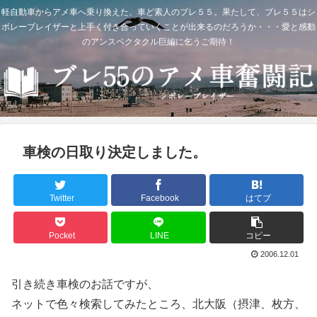
軽自動車からアメ車へ乗り換えた、車ど素人のブレ５５。果たして、ブレ５５はシ
ボレーブレイザーと上手く付き合っていくことが出来るのだろうか・・・愛と感動
のアンスペクタクル巨編に乞うご期待！
車検の日取り決定しました。
Twitter
Facebook
はてブ
Pocket
LINE
コピー
2006.12.01
引き続き車検のお話ですが、
ネットで色々検索してみたところ、北大阪（摂津、枚方、