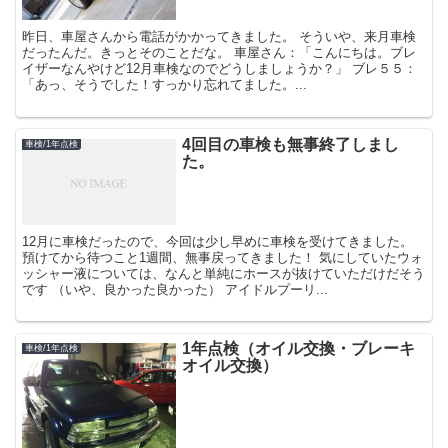
昨日、車屋さんから電話がかかってきました。 そういや、来月車検
だったんだ。きっとそのことだな。 車屋さん：「こんにちは。ブレ
イザーなんやけど12月車検なのでどうしましょうか？」 ブレ５５：
「あっ、そうでした！すっかり忘れてました。...
4回目の車検も無事終了しまし
車検/1年点検
た。
12月に車検だったので、今回は少し早めに車検を受けてきました。
預けてから待つこと1週間、無事戻ってきました！ 気にしていたウォ
ッシャー液については、なんと単純にホースが抜けていただけだそう
です （いや、良かった良かった） アイドルプーリ...
1年点検（オイル交換・ブレーキ
車検/1年点検
オイル交換）