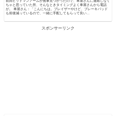
前回ピットマンアームが無事見つかったので、車屋さんに連絡しなく
ちゃと思っていた所、そんなときタイミングよく車屋さんから電話
が。 車屋さん：「こんにちは。ブレイザーやけど、ブレーキパッド
も前後減っているので、一緒に手配してもらって良い...
スポンサーリンク