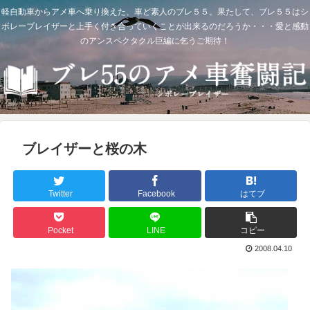
軽自動車からアメ車へ乗り換えた、車ど素人のブレ５５。果たして、ブレ５５はシ
ボレーブレイザーと上手く付き合っていくことが出来るのだろうか・・・愛と感動
のアンスペクタクル巨編に乞うご期待！
ブレイザーと桜の木
Twitter
Facebook
はてブ
Pocket
LINE
コピー
2008.04.10