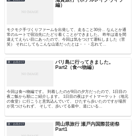
編）
モクモク手づくりファームを出発して、走ること30分... なんとか通
常のルートで宿泊先にたどり着くことができました。 昨年は道を間
違えてえらい目にあったので、今回は気をつけて運転しました（苦
笑） それにしてもこんな山道だったとは・・・忘れて...
バリ島に行ってきました。
旅・お出かけ
Part2（食べ物編）
今回は食べ物編です。 到着したのが9日の夕方だったので、1日目の
夜ご飯から順にご紹介します。 1日目の夜はナイトマーケット（地元
の食堂）に行こうと意気込んでいて、 ひたすら歩いたのですが場所
が見つけられず、 そして、歩いてる最中、道にいる...
岡山県旅行 瀬戸内国際芸術祭
旅・お出かけ
Part1