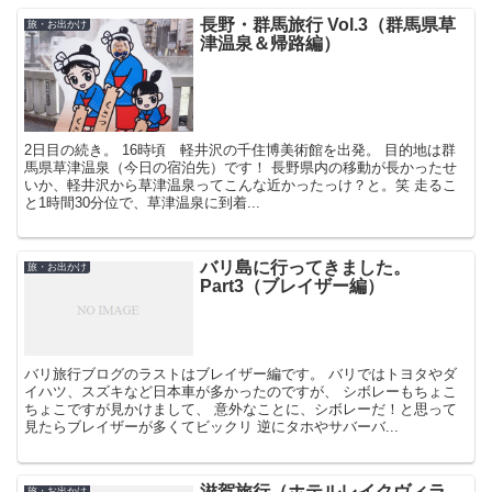
長野・群馬旅行 Vol.3（群馬県草
旅・お出かけ
津温泉＆帰路編）
2日目の続き。 16時頃 軽井沢の千住博美術館を出発。 目的地は群
馬県草津温泉（今日の宿泊先）です！ 長野県内の移動が長かったせ
いか、軽井沢から草津温泉ってこんな近かったっけ？と。笑 走るこ
と1時間30分位で、草津温泉に到着...
バリ島に行ってきました。
旅・お出かけ
Part3（ブレイザー編）
バリ旅行ブログのラストはブレイザー編です。 バリではトヨタやダ
イハツ、スズキなど日本車が多かったのですが、 シボレーもちょこ
ちょこですが見かけまして、 意外なことに、シボレーだ！と思って
見たらブレイザーが多くてビックリ 逆にタホやサバーバ...
滋賀旅行（ホテルレイクヴィラ
旅・お出かけ