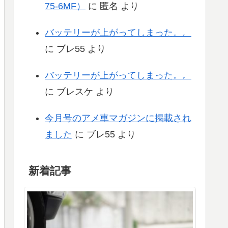
75-6MF）
に
匿名
より
バッテリーが上がってしまった。。
に
ブレ55
より
バッテリーが上がってしまった。。
に
ブレスケ
より
今月号のアメ車マガジンに掲載され
ました
に
ブレ55
より
新着記事