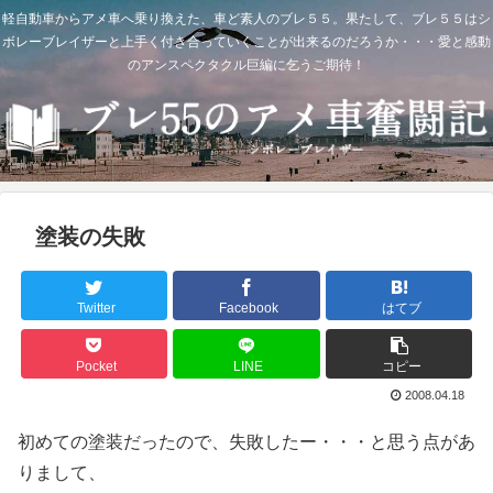
軽自動車からアメ車へ乗り換えた、車ど素人のブレ５５。果たして、ブレ５５はシ
ボレーブレイザーと上手く付き合っていくことが出来るのだろうか・・・愛と感動
のアンスペクタクル巨編に乞うご期待！
塗装の失敗
Twitter
Facebook
はてブ
Pocket
LINE
コピー
2008.04.18
初めての塗装だったので、失敗したー・・・と思う点があ
りまして、