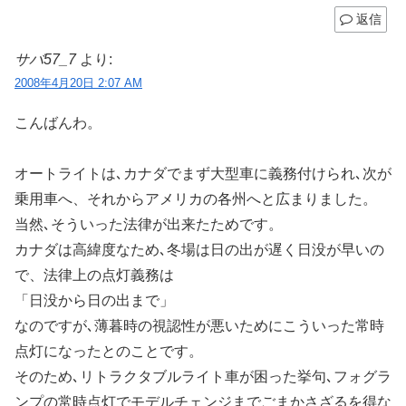
返信
サバ57_7
より:
2008年4月20日 2:07 AM
こんばんわ。
オートライトは､カナダでまず大型車に義務付けられ､次が
乗用車へ、それからアメリカの各州へと広まりました。
当然､そういった法律が出来たためです。
カナダは高緯度なため､冬場は日の出が遅く日没が早いの
で、法律上の点灯義務は
「日没から日の出まで」
なのですが､薄暮時の視認性が悪いためにこういった常時
点灯になったとのことです。
そのため､リトラクタブルライト車が困った挙句､フォグラ
ンプの常時点灯でモデルチェンジまでごまかさざるを得な