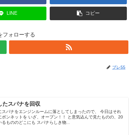
LINE
コピー
5をフォローする
ブレ55
したスパナを回収
にスパナをエンジンルームに落としてしまったので、 今日はそれ
ボンネットを いざ、オープン！！ と意気込んで見たものの、20
るもののどこにも スパナらしき物...