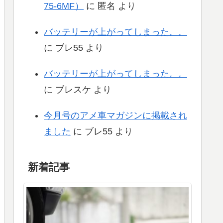
75-6MF）
に
匿名
より
バッテリーが上がってしまった。。
に
ブレ55
より
バッテリーが上がってしまった。。
に
ブレスケ
より
今月号のアメ車マガジンに掲載され
ました
に
ブレ55
より
新着記事