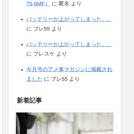
75-6MF）
に
匿名
より
バッテリーが上がってしまった。。
に
ブレ55
より
バッテリーが上がってしまった。。
に
ブレスケ
より
今月号のアメ車マガジンに掲載され
ました
に
ブレ55
より
新着記事