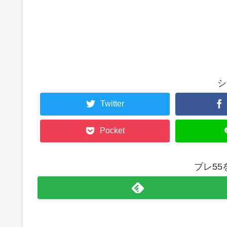
シ
Twitter
Pocket
ブレ5