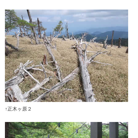
↑正木ヶ原２