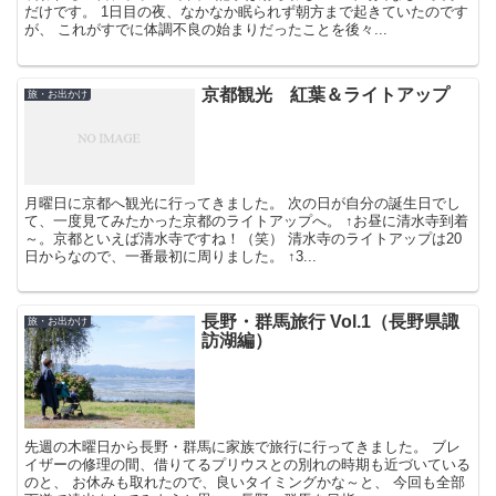
だけです。 1日目の夜、なかなか眠られず朝方まで起きていたのです
が、 これがすでに体調不良の始まりだったことを後々...
京都観光 紅葉＆ライトアップ
旅・お出かけ
月曜日に京都へ観光に行ってきました。 次の日が自分の誕生日でし
て、一度見てみたかった京都のライトアップへ。 ↑お昼に清水寺到着
～。京都といえば清水寺ですね！（笑） 清水寺のライトアップは20
日からなので、一番最初に周りました。 ↑3...
長野・群馬旅行 Vol.1（長野県諏
旅・お出かけ
訪湖編）
先週の木曜日から長野・群馬に家族で旅行に行ってきました。 ブレ
イザーの修理の間、借りてるプリウスとの別れの時期も近づいている
のと、 お休みも取れたので、良いタイミングかな～と、 今回も全部