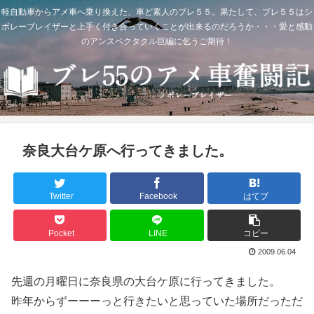
軽自動車からアメ車へ乗り換えた、車ど素人のブレ５５。果たして、ブレ５５はシ
ボレーブレイザーと上手く付き合っていくことが出来るのだろうか・・・愛と感動
のアンスペクタクル巨編に乞うご期待！
奈良大台ケ原へ行ってきました。
Twitter
Facebook
はてブ
Pocket
LINE
コピー
2009.06.04
先週の月曜日に奈良県の大台ケ原に行ってきました。
昨年からずーーーっと行きたいと思っていた場所だっただ