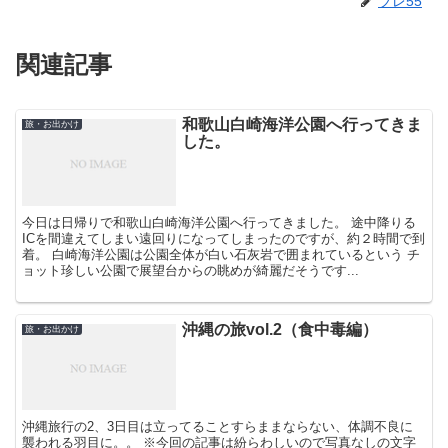
ブレ55
関連記事
和歌山白崎海洋公園へ行ってきま
旅・お出かけ
した。
今日は日帰りで和歌山白崎海洋公園へ行ってきました。 途中降りる
ICを間違えてしまい遠回りになってしまったのですが、約２時間で到
着。 白崎海洋公園は公園全体が白い石灰岩で囲まれているという チ
ョット珍しい公園で展望台からの眺めが綺麗だそうです...
沖縄の旅vol.2（食中毒編）
旅・お出かけ
沖縄旅行の2、3日目は立ってることすらままならない、体調不良に
襲われる羽目に。。 ※今回の記事は紛らわしいので写真なしの文字