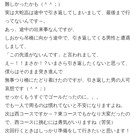
難しかったかも（＾＾；）
実は大蛇嵓は途中で引き返してしまいまして、最後まで行
ってないんです～。
あっ、途中の出来事なんですが、
しおから吊橋に向かう途中で、引き返してくる男性と遭遇
しまして、
「この先道がないんです」と言われまして、
え～！！まさか！？いまさら引き返したくないと思って、
僕らはそのまま突き進んで
無事つり橋にたどり着けたのですが、引き返した男の人可
哀想です（＾＾；）
せっかくもうすぐでゴールだったのに。。。
でも一人で周るのは慣れてないと不安になりますよね。
次は西コースですか～？東コースでもかなり大変だったの
で、西コースに挑むには勇気がいりますね（苦笑）
次回行くときはしっかり準備をして行きたいと思います！