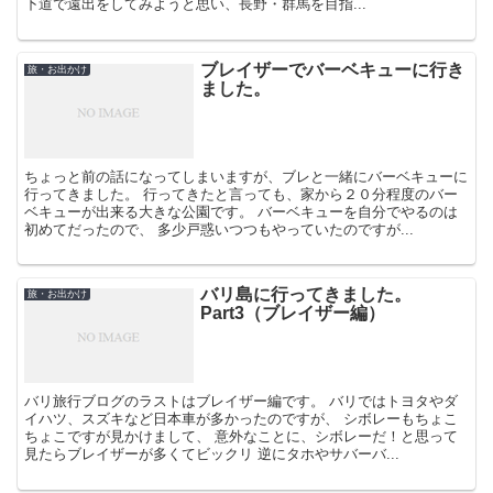
下道で遠出をしてみようと思い、長野・群馬を目指...
ブレイザーでバーベキューに行き
旅・お出かけ
ました。
ちょっと前の話になってしまいますが、ブレと一緒にバーベキューに
行ってきました。 行ってきたと言っても、家から２０分程度のバー
ベキューが出来る大きな公園です。 バーベキューを自分でやるのは
初めてだったので、 多少戸惑いつつもやっていたのですが...
バリ島に行ってきました。
旅・お出かけ
Part3（ブレイザー編）
バリ旅行ブログのラストはブレイザー編です。 バリではトヨタやダ
イハツ、スズキなど日本車が多かったのですが、 シボレーもちょこ
ちょこですが見かけまして、 意外なことに、シボレーだ！と思って
見たらブレイザーが多くてビックリ 逆にタホやサバーバ...