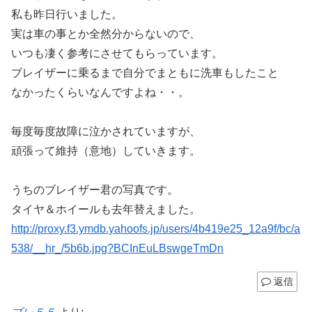
私も昨日行いました。
実は車の事とか全然分からないので、
いつも凄く参考にさせてもらっています。
ブレイザーに乗るまで自分でまともに洗車もしたこと
なかったくらいなんですよね・・。
毎度毎度故障に泣かされていますが、
頑張って維持（意地）していきます。
うちのブレイザー君の写真です。
タイヤ＆ホイールも去年替えました。
http://proxy.f3.ymdb.yahoofs.jp/users/4b419e25_12a9f/bc/a
538/__hr_/5b6b.jpg?BCInEuLBswgeTmDn
返信