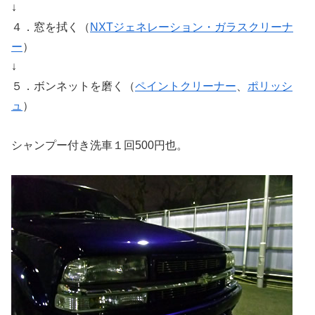
↓
４．窓を拭く（
NXTジェネレーション・ガラスクリーナ
ー
）
↓
５．ボンネットを磨く（
ペイントクリーナー
、
ポリッシ
ュ
）
シャンプー付き洗車１回500円也。