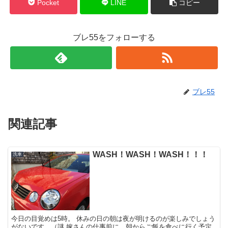
Pocket
LINE
コピー
ブレ55をフォローする
ブレ55
関連記事
WASH！WASH！WASH！！！
洗車
今日の目覚めは5時。 休みの日の朝は夜が明けるのが楽しみでしょう
がないです。（謎 嫁さんの仕事前に、朝からご飯を食べに行く予定