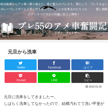
軽自動車からアメ車へ乗り換えた、車ど素人のブレ５５。果たして、ブレ５５はシ
ボレーブレイザーと上手く付き合っていくことが出来るのだろうか・・・愛と感動
のアンスペクタクル巨編に乞うご期待！
元旦から洗車
Twitter
Facebook
はてブ
Pocket
LINE
コピー
2010.01.02
元旦に洗車をしてきましたー。
しばらく洗車してなかったので、結構汚れてて洗い甲斐が