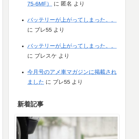
75-6MF）
に
匿名
より
バッテリーが上がってしまった。。
に
ブレ55
より
バッテリーが上がってしまった。。
に
ブレスケ
より
今月号のアメ車マガジンに掲載され
ました
に
ブレ55
より
新着記事