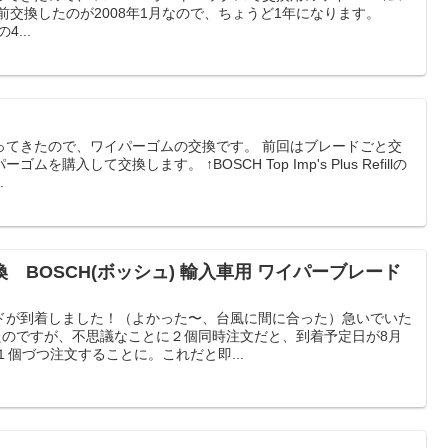
前交換したのが2008年1月なので、ちょうど1年になります。
の4...
ってきたので、ワイパーゴムの交換です。 前回はブレードごと交
購入して交換します。 ↑BOSCH Top Imp's Plus Refillの
.
 BOSCH(ボッシュ) 輸入車用 ワイパーブレード
ドが到着しました！（よかった〜、台風に間に合った）急いでいた
したのですが、不思議なことに２個同時注文だと、到着予定日が8月
１個づつ注文することに。これだと即...