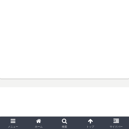
© 2006 ブレ５５のアメ車奮闘記.
メニュー
ホーム
検索
トップ
サイドバー