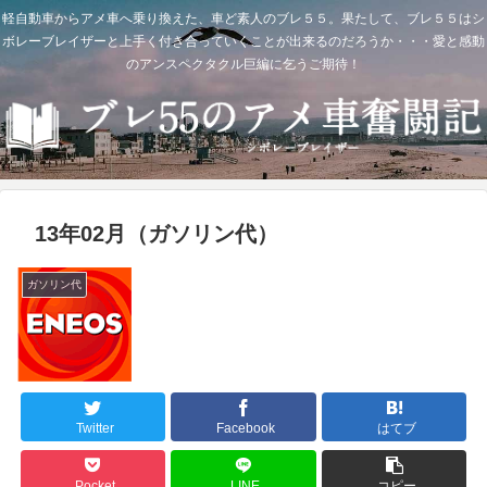
軽自動車からアメ車へ乗り換えた、車ど素人のブレ５５。果たして、ブレ５５はシ
ボレーブレイザーと上手く付き合っていくことが出来るのだろうか・・・愛と感動
のアンスペクタクル巨編に乞うご期待！
13年02月（ガソリン代）
ガソリン代
Twitter
Facebook
はてブ
Pocket
LINE
コピー