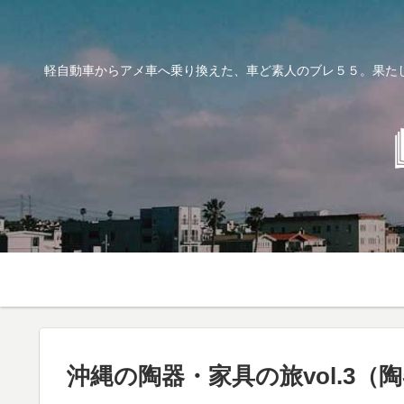
軽自動車からアメ車へ乗り換えた、車ど素人のブレ５５。果た
沖縄の陶器・家具の旅vol.3（