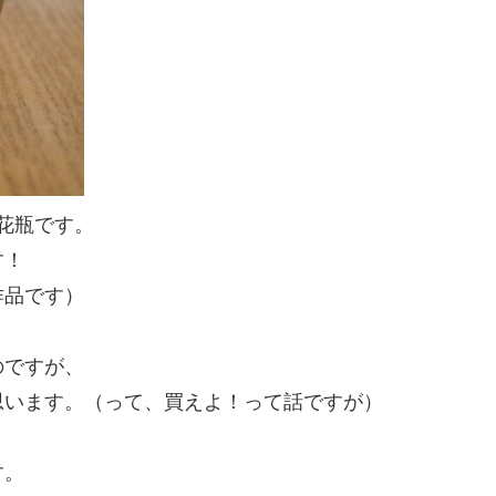
花瓶です。
す！
作品です）
のですが、
思います。（って、買えよ！って話ですが）
す。