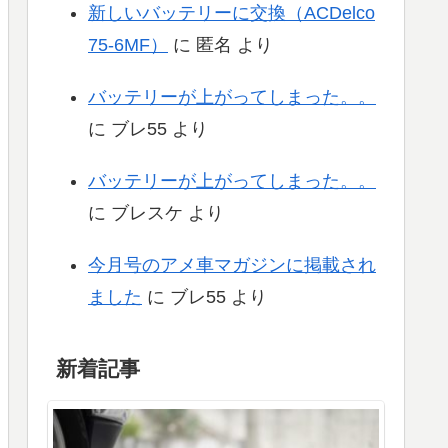
新しいバッテリーに交換（ACDelco
75-6MF）
に
匿名
より
バッテリーが上がってしまった。。
に
ブレ55
より
バッテリーが上がってしまった。。
に
ブレスケ
より
今月号のアメ車マガジンに掲載され
ました
に
ブレ55
より
新着記事