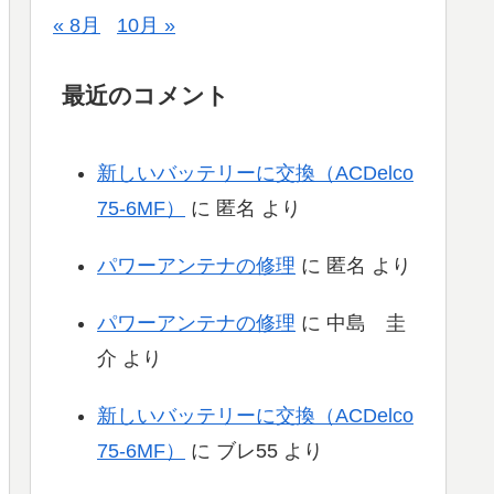
« 8月
10月 »
最近のコメント
新しいバッテリーに交換（ACDelco
75-6MF）
に
匿名
より
パワーアンテナの修理
に
匿名
より
パワーアンテナの修理
に
中島 圭
介
より
新しいバッテリーに交換（ACDelco
75-6MF）
に
ブレ55
より