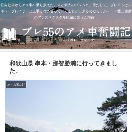
軽自動車からアメ車へ乗り換えた、車ど素人のブレ５５。果たして、ブレ５５はシ
ボレーブレイザーと上手く付き合っていくことが出来るのだろうか・・・愛と感動
のアンスペクタクル巨編に乞うご期待！
和歌山県 串本・那智勝浦に行ってきまし
た。
旅・お出かけ