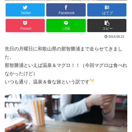
Twitter
Facebook
はてブ
Pocket
LINE
コピー
2014.05.21
先日の月曜日に和歌山県の那智勝浦まで走らせてきまし
た。
那智勝浦といえば温泉＆マグロ！！（今回マグロは食べれ
なかったけど）
いつも通り、温泉＆食な旅という訳です