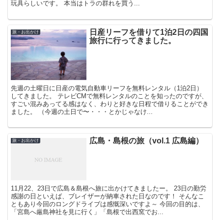
玩具らしいです。 本当はトラの群れを買う...
日産リーフを借りて1泊2日の四国
旅・お出かけ
旅行に行ってきました。
先週の土曜日に日産の電気自動車リーフを無料レンタル（1泊2日）
してきました。 テレビCMで無料レンタルのことを知ったのですが、
すごい混みあってる感はなく、わりと好きな日程で借りることができ
ました。 （今週の土日で〜・・・とかじゃなけ...
広島・島根の旅（vol.1 広島編）
旅・お出かけ
11月22、23日で広島＆島根へ旅に出かけてきましたー。 23日の勤労
感謝の日といえば、ブレイザーが納車された日なのです！ そんなこ
ともあり今回のロングドライブは感慨深いですよ～ 今回の目的は、
「宮島へ厳島神社を見に行く」「島根で出西窯でお...