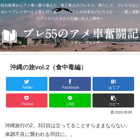
軽自動車からアメ車へ乗り換えた、車ど素人のブレ５５。果たして、ブレ５５はシ
ボレーブレイザーと上手く付き合っていくことが出来るのだろうか・・・愛と感動
のアンスペクタクル巨編に乞うご期待！
沖縄の旅vol.2（食中毒編）
Twitter
Facebook
はてブ
Pocket
LINE
コピー
2015.08.08
沖縄旅行の2、3日目は立ってることすらままならない、
体調不良に襲われる羽目に。。