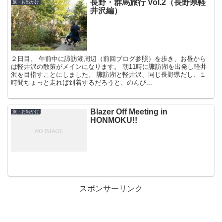
長野・群馬旅行 Vol.2（長野県軽
旅・お出かけ
井沢編）
２日目。 午前中に諏訪湖周辺（前回ブログ参照）を歩き、お昼から
は軽井沢の散策がメインになります。 朝11時に諏訪湖を出発し軽井
沢を目指すことにしました。 諏訪湖と軽井沢、同じ長野県だし、１
時間ちょっと走れば到着するだろうと、のんび...
Blazer Off Meeting in
旅・お出かけ
HONMOKU!!
スポンサーリンク