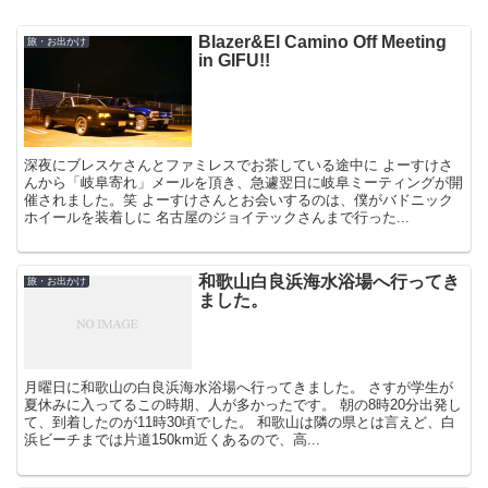
Blazer&El Camino Off Meeting
旅・お出かけ
in GIFU!!
深夜にブレスケさんとファミレスでお茶している途中に よーすけさ
んから「岐阜寄れ」メールを頂き、急遽翌日に岐阜ミーティングが開
催されました。笑 よーすけさんとお会いするのは、僕がバドニック
ホイールを装着しに 名古屋のジョイテックさんまで行った...
和歌山白良浜海水浴場へ行ってき
旅・お出かけ
ました。
月曜日に和歌山の白良浜海水浴場へ行ってきました。 さすが学生が
夏休みに入ってるこの時期、人が多かったです。 朝の8時20分出発し
て、到着したのが11時30頃でした。 和歌山は隣の県とは言えど、白
浜ビーチまでは片道150km近くあるので、高...