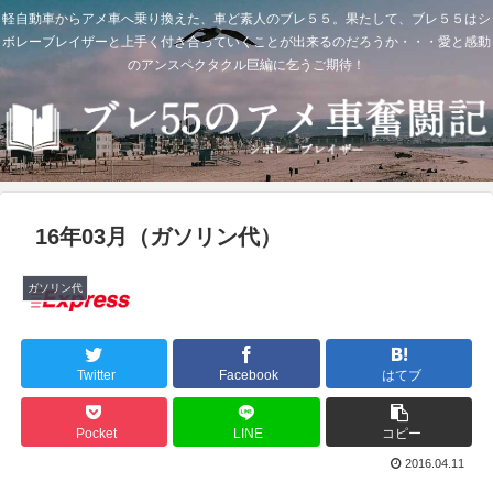
軽自動車からアメ車へ乗り換えた、車ど素人のブレ５５。果たして、ブレ５５はシ
ボレーブレイザーと上手く付き合っていくことが出来るのだろうか・・・愛と感動
のアンスペクタクル巨編に乞うご期待！
16年03月（ガソリン代）
ガソリン代
Twitter
Facebook
はてブ
Pocket
LINE
コピー
2016.04.11