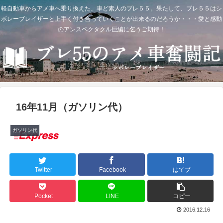
軽自動車からアメ車へ乗り換えた、車ど素人のブレ５５。果たして、ブレ５５はシ
ボレーブレイザーと上手く付き合っていくことが出来るのだろうか・・・愛と感動
のアンスペクタクル巨編に乞うご期待！
16年11月（ガソリン代）
ガソリン代
Twitter
Facebook
はてブ
Pocket
LINE
コピー
2016.12.16