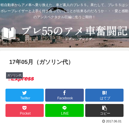
軽自動車からアメ車へ乗り換えた、車ど素人のブレ５５。果たして、ブレ５５はシ
ボレーブレイザーと上手く付き合っていくことが出来るのだろうか・・・愛と感動
のアンスペクタクル巨編に乞うご期待！
17年05月（ガソリン代）
ガソリン代
Twitter
Facebook
はてブ
Pocket
LINE
コピー
2017.06.01