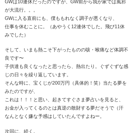
GWは10連休だったのですが、GW前から我が家では風邪
が大流行。。。
GWに入る直前にも、僕ももれなく調子が悪くなり、
仕事を休むことに。（あやうく12連休でした。飛び11休
みでした）
そして、いまも熱こそ下がったものの咳・喉痛など体調不
良です〜
子供達も良くなったと思ったら、熱出たり。ぐずぐずな感
じの日々を繰り返しています。
そんな時に、宝くじが200万円（具体的！笑）当たる夢を
みたのですが、
これは！！！と思い、起きてすぐさま夢占いを見ると、
お金が入ってくるのとは真逆の散財する夢だそうで（汗
なんとなく嫌な予感はしていたんですよねー。
次回に、続く。