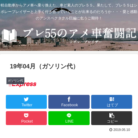
軽自動車からアメ車へ乗り換えた、車ど素人のブレ５５。果たして、ブレ５５はシ
ボレーブレイザーと上手く付き合っていくことが出来るのだろうか・・・愛と感動
のアンスペクタクル巨編に乞うご期待！
19年04月（ガソリン代）
ガソリン代
Twitter
Facebook
はてブ
Pocket
LINE
コピー
2019.05.10