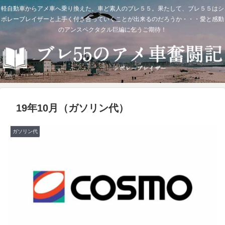
軽自動車からアメ車へ乗り換えた、車ど素人のブレ５５。果たして、ブレ５５はシ
ボレーブレイザーと上手く付き合っていくことが出来るのだろうか・・・愛と感動
のアンスペクタクル巨編に乞うご期待！
19年10月（ガソリン代）
ガソリン代