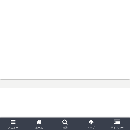
© 2006 ブレ５５のアメ車奮闘記.
メニュー
ホーム
検索
トップ
サイドバー