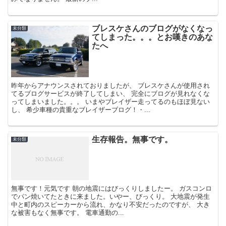
ブレスケさんのブログがなくなっ
未分類
てしまった。。。とお嘆きのあな
たへ
昨年からアナウンスされておりましたが、 ブレスケさんが使用され
てるブログサービスが終了してしまい、 完全にブログが見れなくな
ってしまいました。。。 いまやブレイザー走ってるのもほぼ見ない
し、 希少車種の貴重なブレイザーブログ！・...
生存報告。無事です。
未分類
無事です！元気です 朝の地震にはびっくりしましたー。 ガスコンロ
でパン焼いてたときに来ました。いやー、びっくり。 大地震が発生
中と町内のスピーカーから流れ、かなり不安だったのですが、 大き
な被害もなく無事です。 電車通勤の...