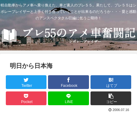
軽自動車からアメ車へ乗り換えた、車ど素人のブレ５５。果たして、ブレ５５はシ
ボレーブレイザーと上手く付き合っていくことが出来るのだろうか・・・愛と感動
のアンスペクタクル巨編に乞うご期待！
明日から日本海
Twitter
Facebook
はてブ
Pocket
LINE
コピー
2006.07.16