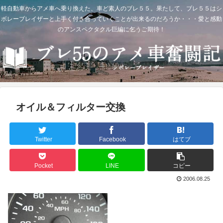
軽自動車からアメ車へ乗り換えた、車ど素人のブレ５５。果たして、ブレ５５はシ
ボレーブレイザーと上手く付き合っていくことが出来るのだろうか・・・愛と感動
のアンスペクタクル巨編に乞うご期待！
オイル＆フィルター交換
Twitter
Facebook
はてブ
Pocket
LINE
コピー
2006.08.25