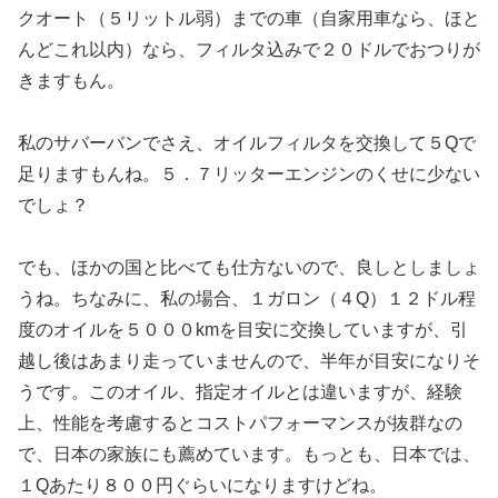
クオート（５リットル弱）までの車（自家用車なら、ほと
んどこれ以内）なら、フィルタ込みで２０ドルでおつりが
きますもん。
私のサバーバンでさえ、オイルフィルタを交換して５Qで
足りますもんね。５．７リッターエンジンのくせに少ない
でしょ？
でも、ほかの国と比べても仕方ないので、良しとしましょ
うね。ちなみに、私の場合、１ガロン（４Q）１２ドル程
度のオイルを５０００kmを目安に交換していますが、引
越し後はあまり走っていませんので、半年が目安になりそ
うです。このオイル、指定オイルとは違いますが、経験
上、性能を考慮するとコストパフォーマンスが抜群なの
で、日本の家族にも薦めています。もっとも、日本では、
１Qあたり８００円ぐらいになりますけどね。