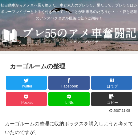
軽自動車からアメ車へ乗り換えた、車ど素人のブレ５５。果たして、ブレ５５はシ
ボレーブレイザーと上手く付き合っていくことが出来るのだろうか・・・愛と感動
のアンスペクタクル巨編に乞うご期待！
カーゴルームの整理
Twitter
Facebook
はてブ
Pocket
LINE
コピー
2007.11.08
カーゴルームの整理に収納ボックスを購入しようと考えて
いたのですが、