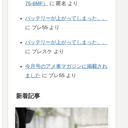
75-6MF）
に
匿名
より
バッテリーが上がってしまった。。
に
ブレ55
より
バッテリーが上がってしまった。。
に
ブレスケ
より
今月号のアメ車マガジンに掲載され
ました
に
ブレ55
より
新着記事