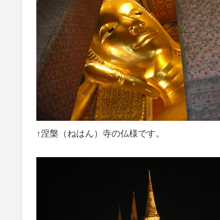
↑涅槃（ねはん）寺の仏様です。